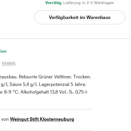
Vorrätig
,
Lieferung in 2-3 Werktagen
Verfügbarkeit im Warenhaus
tion
r
55995
ausbau. Rebsorte Grüner Veltliner. Trocken.
g/l, Säure 5,4 g/l. Lagerpotenzial 5 Jahre.
r 8-9 °C. Alkoholgehalt 13,8 Vol.-%. 0,75-l-
l von
Weingut Stift Klosterneuburg