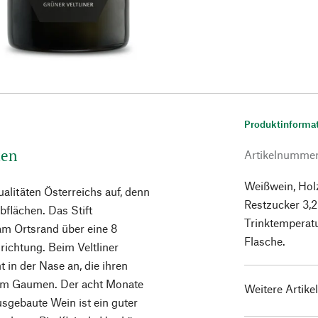
Produktinforma
ten
Artikelnumme
Weißwein, Holz
alitäten Österreichs auf, denn
Restzucker 3,2 
bflächen. Das Stift
Trinktemperatu
m Ortsrand über eine 8
Flasche.
richtung. Beim Veltliner
 in der Nase an, die ihren
n am Gaumen. Der acht Monate
Weitere Artike
sgebaute Wein ist ein guter