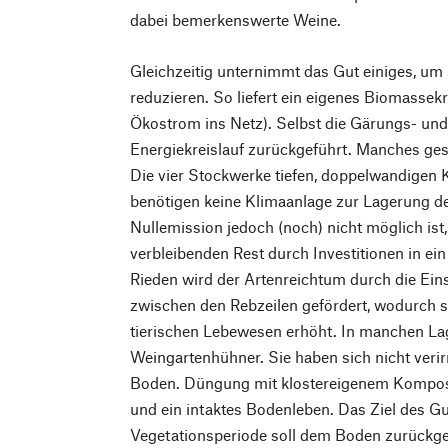
dabei bemerkenswerte Weine.
Gleichzeitig unternimmt das Gut einiges, um
reduzieren. So liefert ein eigenes Biomasse
Ökostrom ins Netz). Selbst die Gärungs- un
Energiekreislauf zurückgeführt. Manches ges
Die vier Stockwerke tiefen, doppelwandigen 
benötigen keine Klimaanlage zur Lagerung d
Nullemission jedoch (noch) nicht möglich ist
verbleibenden Rest durch Investitionen in ei
Rieden wird der Artenreichtum durch die Ein
zwischen den Rebzeilen gefördert, wodurch si
tierischen Lebewesen erhöht. In manchen La
Weingartenhühner. Sie haben sich nicht verir
Boden. Düngung mit klostereigenem Kompost
und ein intaktes Bodenleben. Das Ziel des G
Vegetationsperiode soll dem Boden zurückg