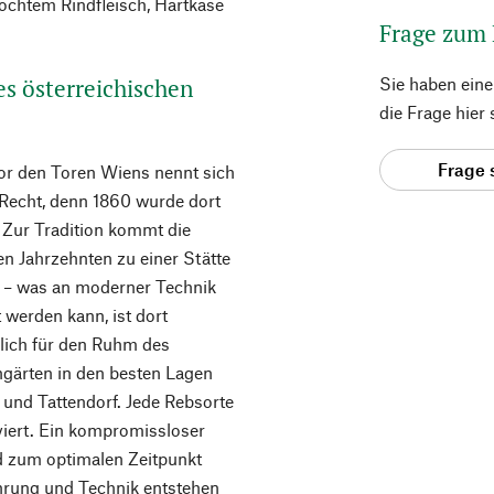
ekochtem Rindfleisch, Hartkäse
Frage zum
es österreichischen
Sie haben ein
die Frage hier
Frage 
or den Toren Wiens nennt sich
 Recht, denn 1860 wurde dort
 Zur Tradition kommt die
n Jahrzehnten zu einer Stätte
 – was an moderner Technik
 werden kann, ist dort
lich für den Ruhm des
ngärten in den besten Lagen
und Tattendorf. Jede Rebsorte
iviert. Ein kompromissloser
d zum optimalen Zeitpunkt
rung und Technik entstehen