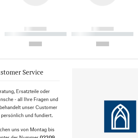
------------
------------
----------- ----------- ----------
----------- ----------- ----------
-
-
--,-- €
--,-- €
stomer Service
atung, Ersatzteile oder
sche - all Ihre Fragen und
 behandelt unser Customer
 persönlich und fundiert.
ichen uns von Montag bis
 unter der Nummer
02309