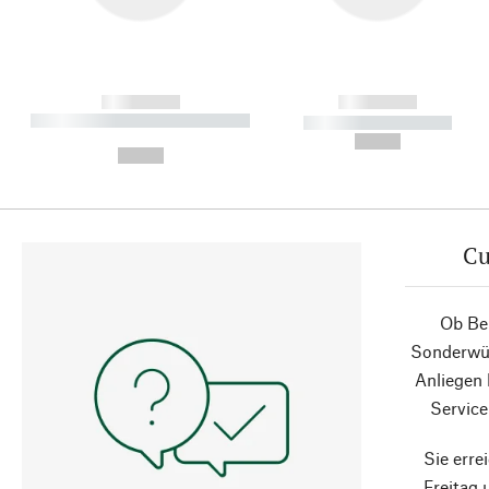
------------
------------
----------- ----------- ----------
----------- -----------
-
--,-- €
--,-- €
Cu
Ob Ber
Sonderwün
Anliegen
Service
Sie erre
Freitag