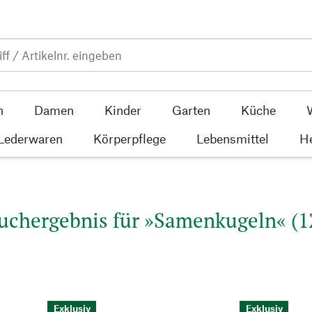
n
Damen
Kinder
Garten
Küche
 Lederwaren
Körperpflege
Lebensmittel
He
uchergebnis für »Samenkugeln« (1
Exklusiv
Exklusiv