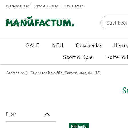
Zum Inhalt springen
Warenhäuser
Brot & Butter
Newsletter
SALE
NEU
Geschenke
Herre
Sport & Spiel
Koffer &
Startseite
Suchergebnis für »Samenkugeln«
(12)
S
Filter
Exklusiv