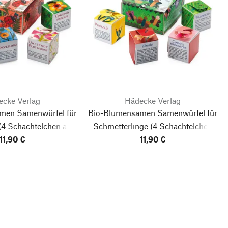
ecke Verlag
Hädecke Verlag
men Samenwürfel für
Bio-Blumensamen Samenwürfel für
(4 Schächtelchen aus
Schmetterlinge
(4 Schächtelchen
 1 Umverpackung)
11,90 €
aus Pappe in 1 Umverpackung)
11,90 €