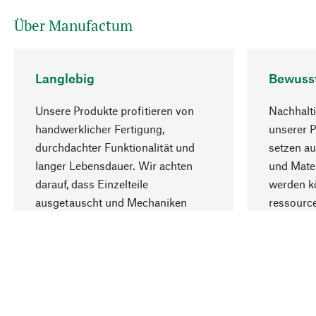
Über Manufactum
Langlebig
Bewuss
Unsere Produkte profitieren von
Nachhalti
handwerklicher Fertigung,
unserer 
durchdachter Funktionalität und
setzen au
langer Lebensdauer. Wir achten
und Mater
darauf, dass Einzelteile
werden kö
ausgetauscht und Mechaniken
ressourc
repariert werden können.
sozialver
Ihr Land