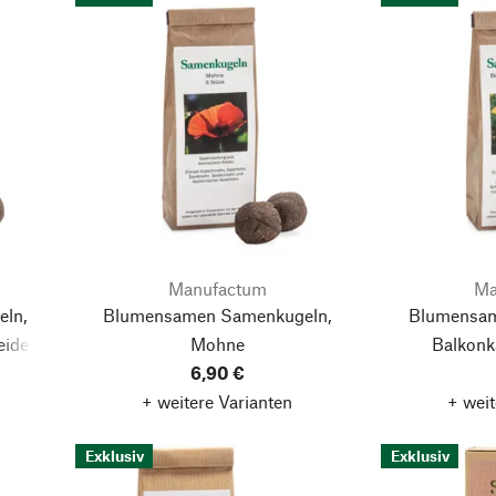
Manufactum
Ma
ln,
Blumensamen Samenkugeln,
Blumensam
eide
Mohne
Balkonk
6,90 €
+ weitere Varianten
+ weit
Exklusiv
Exklusiv