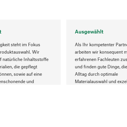
t
Ausgewählt
gkeit steht im Fokus
Als Ihr kompetenter Partn
Produktauswahl. Wir
arbeiten wir konsequent m
f natürliche Inhaltsstoffe
erfahrenen Fachleuten z
ialien, die gepflegt
und finden gute Dinge, die
nnen, sowie auf eine
Alltag durch optimale
enschonende und
Materialauswahl und exzel
trägliche Produktion.
Fertigung bereichern.