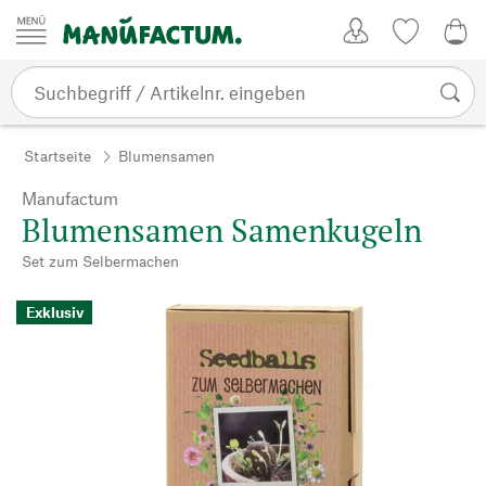
Zum Inhalt springen
Kundenkonto
Merkliste
0,0
Startseite
Blumensamen
Manufactum
Blumensamen Samenkugeln
Set zum Selbermachen
Exklusiv