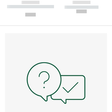
------------
------------
----------- ----------- --------
----------- -----------
---
--,-- €
--,-- €