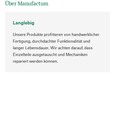
Über Manufactum
Langlebig
Unsere Produkte profitieren von handwerklicher
Fertigung, durchdachter Funktionalität und
langer Lebensdauer. Wir achten darauf, dass
Einzelteile ausgetauscht und Mechaniken
Nach oben
repariert werden können.
Bewusst
Nachhaltigkeit steht im Fokus unserer
Produktauswahl. Wir setzen auf natürliche
Inhaltsstoffe und Materialien, die gepflegt werden