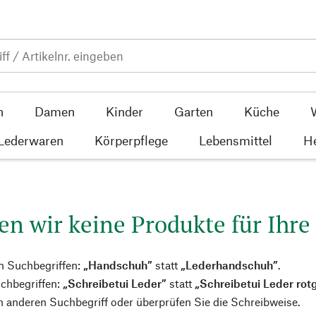
n
Damen
Kinder
Garten
Küche
 Lederwaren
Körperpflege
Lebensmittel
He
en wir keine Produkte für Ihre
n Suchbegriffen:
„Handschuh”
statt
„Lederhandschuh”
.
chbegriffen:
„Schreibetui Leder”
statt
„Schreibetui Leder rot
 anderen Suchbegriff oder überprüfen Sie die Schreibweise.