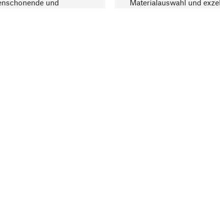
enschonende und
Materialauswahl und exzel
trägliche Produktion.
Fertigung bereichern.
Lieferung & Zah
ine
Versandkosten
ter
Lieferung
user
Rechnung
altungen
Bankeinzug
ng Elektroaltgeräte