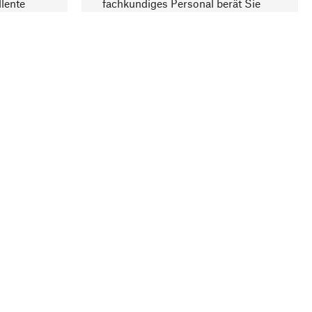
lente
fachkundiges Personal berät Sie
gern.
lung
Unternehmen
Über Manufactum
Stellenangebote
Compliance
Journal