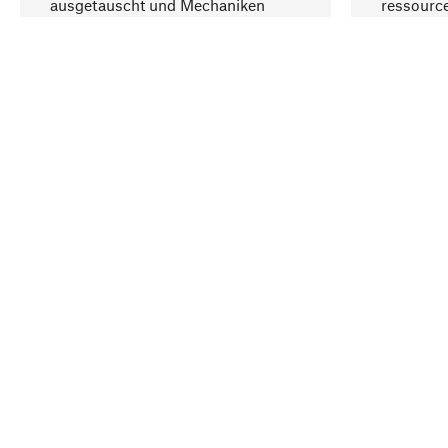
ausgetauscht und Mechaniken
ressourc
repariert werden können.
sozialver
Ihr Land
Deutschland
Kontakt
Service
Gutsche
Bestellung, Service & Beratung
Newslet
02309 939050
Warenhä
E-Mail-Kontakt:
info@manufactum.de
Veranst
Kontaktmöglichkeiten und Öffnungszeiten
Entsorgu