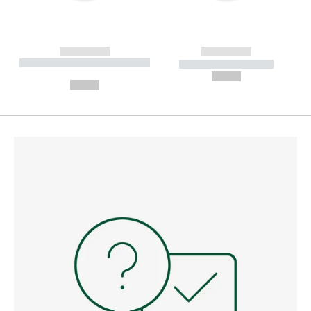
------------
------------
----------- ----------- --------
----------- -----------
---
--,-- €
--,-- €