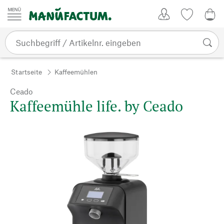
Zum Inhalt springen
Kundenkonto
Merkliste
0,0
Startseite
Kaffeemühlen
Ceado
Kaffeemühle life. by Ceado