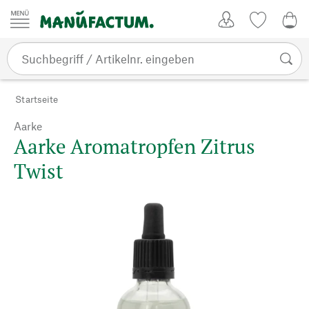
Zum Inhalt springen
Kundenkonto
Merkliste
0,0
Startseite
Aarke
Aarke Aromatropfen Zitrus
Twist