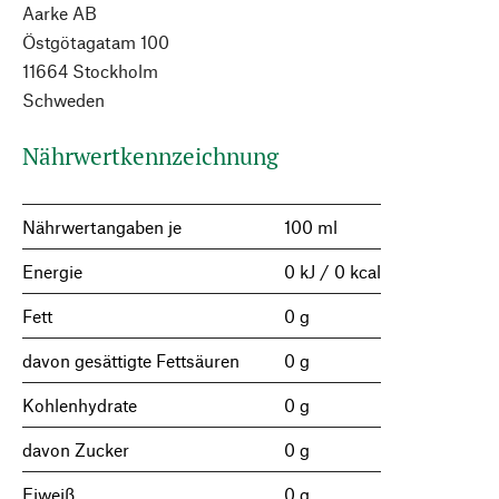
Aarke AB
Östgötagatam 100
11664 Stockholm
Schweden
Nährwertkennzeichnung
Nährwertangaben je
100 ml
Energie
0 kJ / 0 kcal
Fett
0 g
davon gesättigte Fettsäuren
0 g
Kohlenhydrate
0 g
davon Zucker
0 g
Eiweiß
0 g