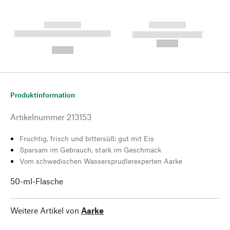
------------
------------
----------- ----------- --------
----------- -----------
---
--,-- €
--,-- €
Produktinformation
Artikelnummer
213153
Fruchtig, frisch und bittersüß: gut mit Eis
Sparsam im Gebrauch, stark im Geschmack
Vom schwedischen Wassersprudlerexperten Aarke
50-ml-Flasche
Weitere Artikel von
Aarke