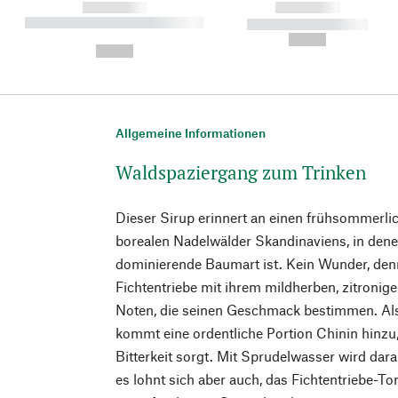
------------
------------
----------- ----------- ----------
----------- -----------
-
--,-- €
--,-- €
Allgemeine Informationen
Waldspaziergang zum Trinken
Dieser Sirup erinnert an einen frühsommerli
borealen Nadelwälder Skandinaviens, in denen
dominierende Baumart ist. Kein Wunder, denn
Fichtentriebe mit ihrem mildherben, zitron
Noten, die seinen Geschmack bestimmen. Als 
kommt eine ordentliche Portion Chinin hinzu
Bitterkeit sorgt. Mit Sprudelwasser wird dara
es lohnt sich aber auch, das Fichtentriebe-To