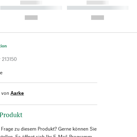
------------
------------
----------- ----------- ----------
----------- ----------- ----------
- -----------
-
--,-- €
--,-- €
tion
r
213150
he
l von
Aarke
 Produkt
e Frage zu diesem Produkt? Gerne können Sie
 stellen. Es öffnet sich Ihr E-Mail-Programm.