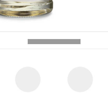
---------- --------------