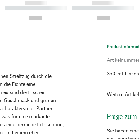
------------
------------
----------- ----------- ----------
----------- ----------- ----------
-
-
--,-- €
--,-- €
Produktinforma
Artikelnumme
350-ml-Flasc
chen Streifzug durch die
 die Fichte eine
 es sind die frischen
Weitere Artike
igen Geschmack und grünen
charaktervoller Partner
Frage zum
, was für eine markante
us eine herrliche Erfrischung,
Sie haben ein
nic mit einem eher
die Frage hier