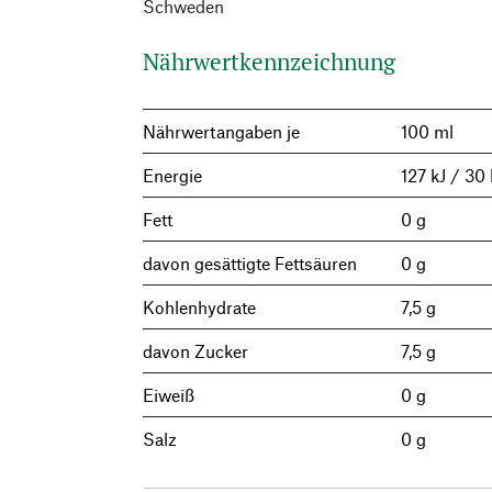
Schweden
Nährwertkennzeichnung
Nährwertangaben je
100 ml
Energie
127 kJ / 30 
Fett
0 g
davon gesättigte Fettsäuren
0 g
Kohlenhydrate
7,5 g
davon Zucker
7,5 g
Eiweiß
0 g
Salz
0 g