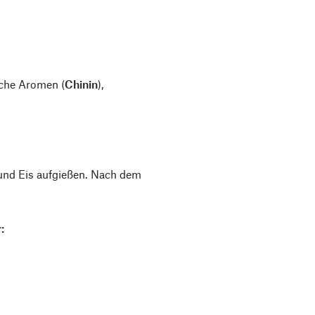
iche Aromen (
Chinin
),
 und Eis aufgießen. Nach dem
: