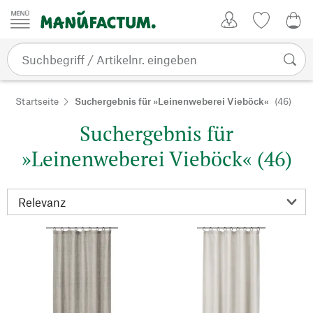
Zum Inhalt springen
Kundenkonto
Merkliste
0,0
Startseite
Suchergebnis für »Leinenweberei Vieböck«
(46)
Suchergebnis für
»Leinenweberei Vieböck« (46)