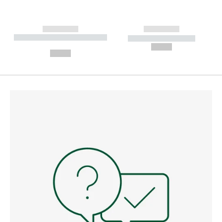
------------
------------
----------- ----------- --------
----------- -----------
---
--,-- €
--,-- €