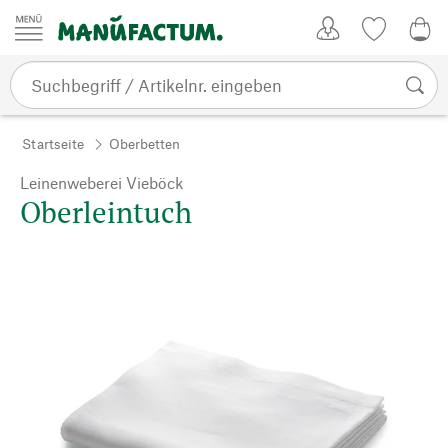
Zum Inhalt springen
Kundenkonto
Merkliste
0,0
Startseite
Oberbetten
Leinenweberei Vieböck
Oberleintuch