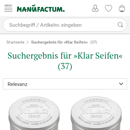
Zum Inhalt springen
Kundenkonto
Merkliste
0,0
Startseite
Suchergebnis für »Klar Seifen«
(37)
Suchergebnis für »Klar Seifen«
(37)