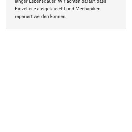
langer Lebensdauer. Wir achten darauf, dass
Einzelteile ausgetauscht und Mechaniken
Nach oben
repariert werden können.
Bewusst
Nachhaltigkeit steht im Fokus unserer
Produktauswahl. Wir setzen auf natürliche
Inhaltsstoffe und Materialien, die gepflegt werden
können, sowie auf eine ressourcenschonende
und sozialverträgliche Produktion.
Ausgewählt