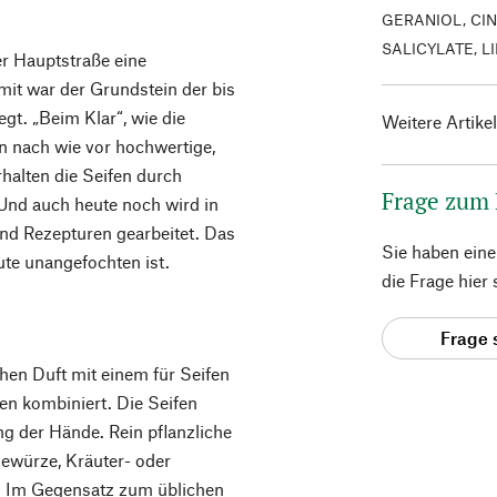
GERANIOL, CI
SALICYLATE, 
er Hauptstraße eine
mit war der Grundstein der bis
gt. „Beim Klar“, wie die
Weitere Artike
en nach wie vor hochwertige,
rhalten die Seifen durch
Frage zum
Und auch heute noch wird in
und Rezepturen gearbeitet. Das
Sie haben ein
eute unangefochten ist.
die Frage hier
Frage 
schen Duft mit einem für Seifen
n kombiniert. Die Seifen
g der Hände. Rein pflanzliche
Gewürze, Kräuter- oder
g. Im Gegensatz zum üblichen