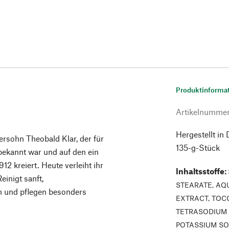
Produktinforma
Artikelnumme
Hergestellt in
ersohn Theobald Klar, der für
135-g-Stück
bekannt war und auf den ein
12 kreiert. Heute verleiht ihr
Inhaltsstoffe
:
einigt sanft,
STEARATE, AQ
n und pflegen besonders
EXTRACT, TOC
TETRASODIUM 
POTASSIUM SO