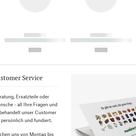
------------
------------
----------- ----------- ----------
----------- ----------- ----------
-
-
--,-- €
--,-- €
stomer Service
atung, Ersatzteile oder
sche - all Ihre Fragen und
 behandelt unser Customer
 persönlich und fundiert.
ichen uns von Montag bis