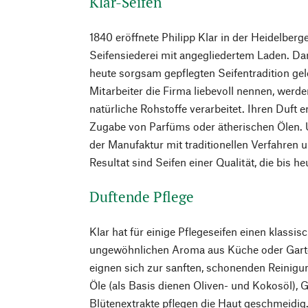
Klar-Seifen
1840 eröffnete Philipp Klar in der Heidelberg
Seifensiederei mit angegliedertem Laden. Da
heute sorgsam gepflegten Seifentradition gele
Mitarbeiter die Firma liebevoll nennen, werd
natürliche Rohstoffe verarbeitet. Ihren Duft e
Zugabe von Parfüms oder ätherischen Ölen. 
der Manufaktur mit traditionellen Verfahren 
Resultat sind Seifen einer Qualität, die bis h
Duftende Pflege
Klar hat für einige Pflegeseifen einen klassi
ungewöhnlichen Aroma aus Küche oder Garte
eignen sich zur sanften, schonenden Reinigun
Öle (als Basis dienen Oliven- und Kokosöl), 
Blütenextrakte pflegen die Haut geschmeidi