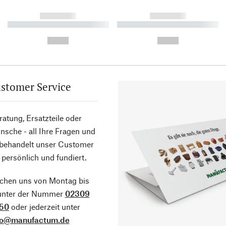
------------
------------
----------- ----------- ----------
----------- ----------- ----------
-
-
--,-- €
--,-- €
stomer Service
atung, Ersatzteile oder
sche - all Ihre Fragen und
 behandelt unser Customer
 persönlich und fundiert.
ichen uns von Montag bis
 unter der Nummer
02309
50
oder jederzeit unter
fo@manufactum.de