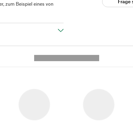
Frage 
r, zum Beispiel eines von
---------- --------------