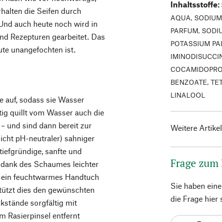
Inhaltsstoffe
:
rhalten die Seifen durch
AQUA, SODIUM
Und auch heute noch wird in
PARFUM, SODI
und Rezepturen gearbeitet. Das
POTASSIUM PA
eute unangefochten ist.
IMINODISUCCI
COCAMIDOPROP
BENZOATE, TE
LINALOOL
re auf, sodass sie Wasser
ig quillt vom Wasser auch die
 – und sind dann bereit zur
Weitere Artike
nicht pH-neutraler) sahniger
iefgründige, sanfte und
Frage zum
 dank des Schaumes leichter
en ein feuchtwarmes Handtuch
Sie haben ein
rstützt dies den gewünschten
die Frage hier
kstände sorgfältig mit
 Rasierpinsel entfernt