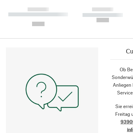
------------
------------
----------- ----------- ----------
----------- -----------
-
--,-- €
--,-- €
Cu
Ob Ber
Sonderwün
Anliegen
Service
Sie erre
Freitag
9390
in