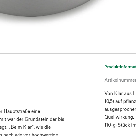
Produktinforma
Artikelnumme
Von Klar aus H
10,5) auf pflan
ausgesprochen
er Hauptstraße eine
Quellwirkung. 
mit war der Grundstein der bis
110-g-Stück i
gt. „Beim Klar“, wie die
en nach wie vor hochwertige,