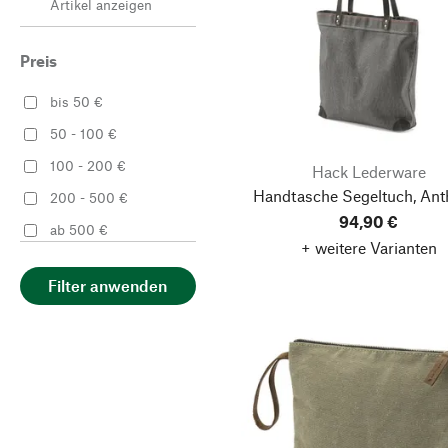
Artikel anzeigen
50
52
Preis
54
56
bis 50 €
58
60
50 - 100 €
100 - 200 €
Hack Lederware
Handtasche Segeltuch, Anth
200 - 500 €
94,90 €
ab 500 €
+ weitere Varianten
Filter anwenden