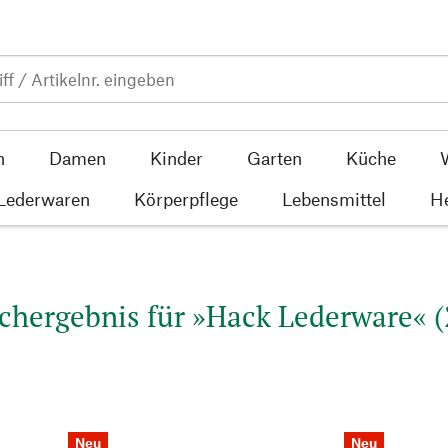
n
Damen
Kinder
Garten
Küche
 Lederwaren
Körperpflege
Lebensmittel
He
chergebnis für »Hack Lederware« (
Neu
Neu