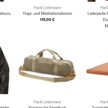
Hack Lederware
Hack
lours,
Yoga- und Meditationskissen
Lederjacke 
119,00 €
Du
1
Hack Lederware
Hack
leder,
Yogatasche Segeltuch
Turnmatt