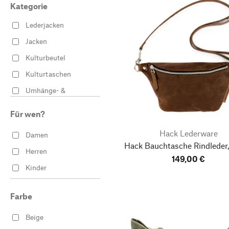
Kategorie
Lederjacken
Jacken
Kulturbeutel
Kulturtaschen
Umhänge- &
Handtaschen
Für wen?
Einkaufstaschen & -
körbe
Hack Lederware
Damen
Hack Bauchtasche Rindleder
Sportgeräte
Herren
149,00 €
Yogazubehör
Kinder
Arbeitsbekleidung
Fahrradzubehör
Farbe
Gartenbekleidung
Beige
Handtaschen