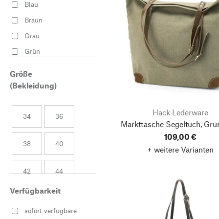
Blau
Kinderbekleidung
Braun
Kissenbezüge &
Grau
Sitzauflagen
Grün
Reisetaschen
Schwarz
Größe
(Bekleidung)
Hack Lederware
34
36
Markttasche Segeltuch, Grü
109,00 €
38
40
+ weitere Varianten
42
44
Verfügbarkeit
46
48
sofort verfügbare