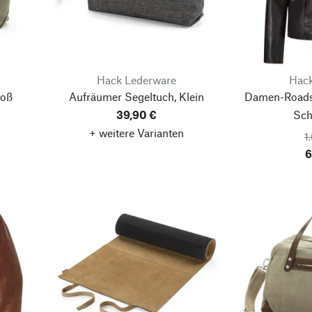
Hack Lederware
Hack
roß
Aufräumer Segeltuch, Klein
Damen-Roadst
39,90 €
Sch
+ weitere Varianten
1
6