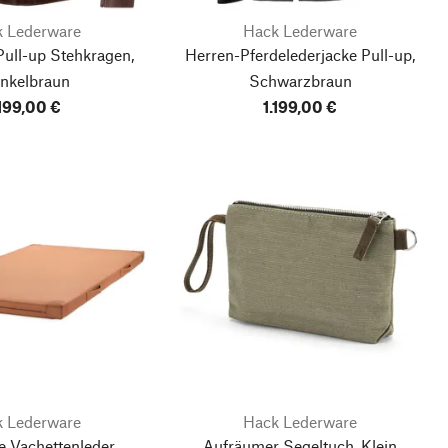
 Lederware
Hack Lederware
Pull-up Stehkragen,
Herren-Pferdelederjacke Pull-up,
nkelbraun
Schwarzbraun
.199,00 €
1.199,00 €
 Lederware
Hack Lederware
e Vachettenleder
Aufräumer Segeltuch, Klein