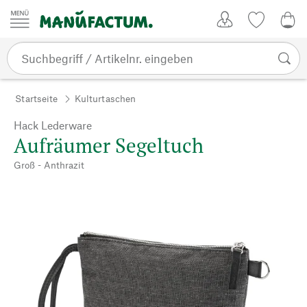
Zum Inhalt springen
Kundenkonto
Merkliste
0,0
Startseite
Kulturtaschen
Hack Lederware
Aufräumer Segeltuch
Groß - Anthrazit