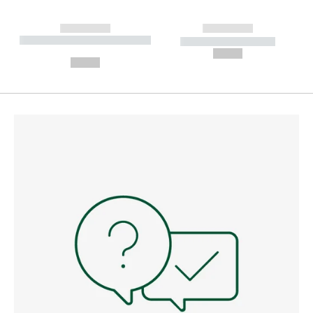
------------
------------
----------- ----------- --------
----------- -----------
---
--,-- €
--,-- €