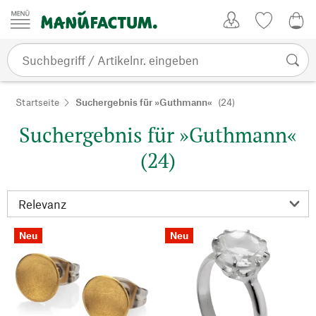
Zum Inhalt springen
Kundenkonto
Merkliste
0,0
Startseite
Suchergebnis für »Guthmann«
(24)
Suchergebnis für »Guthmann«
(24)
Neu
Neu