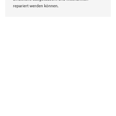
Nach oben
repariert werden können.
Bewusst
Nachhaltigkeit steht im Fokus unserer
Produktauswahl. Wir setzen auf natürliche
Inhaltsstoffe und Materialien, die gepflegt werden
können, sowie auf eine ressourcenschonende
und sozialverträgliche Produktion.
Ausgewählt
Als Ihr kompetenter Partner arbeiten wir