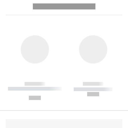
---------- --------------
------------
------------
----------- ----------- --------
----------- -----------
---
--,-- €
--,-- €