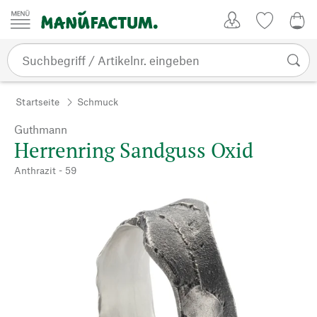
Zum Inhalt springen
Kundenkonto
Merkliste
0,0
Startseite
Schmuck
Guthmann
Herrenring Sandguss Oxid
Anthrazit - 59