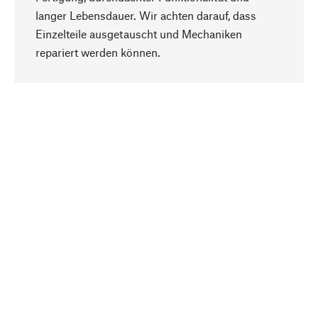
langer Lebensdauer. Wir achten darauf, dass
Einzelteile ausgetauscht und Mechaniken
Nach oben
repariert werden können.
Bewusst
Nachhaltigkeit steht im Fokus unserer
Produktauswahl. Wir setzen auf natürliche
Inhaltsstoffe und Materialien, die gepflegt werden
können, sowie auf eine ressourcenschonende
und sozialverträgliche Produktion.
Ausgewählt