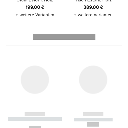
199,00 €
389,00 €
+ weitere Varianten
+ weitere Varianten
---------- --------------
------------
------------
----------- ----------- --------
----------- -----------
---
--,-- €