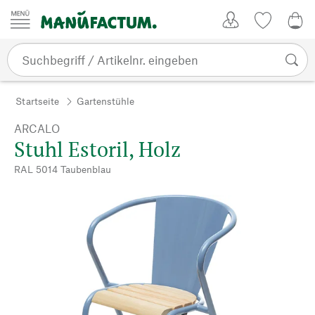
Zum Inhalt springen
Kundenkonto
Merkliste
0,0
Startseite
Gartenstühle
ARCALO
Stuhl Estoril, Holz
RAL 5014 Taubenblau