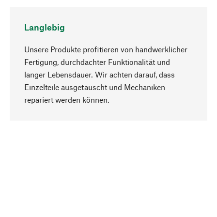
Langlebig
Unsere Produkte profitieren von handwerklicher
Fertigung, durchdachter Funktionalität und
langer Lebensdauer. Wir achten darauf, dass
Einzelteile ausgetauscht und Mechaniken
Nach oben
repariert werden können.
Bewusst
Nachhaltigkeit steht im Fokus unserer
Produktauswahl. Wir setzen auf natürliche
Inhaltsstoffe und Materialien, die gepflegt werden
können, sowie auf eine ressourcenschonende