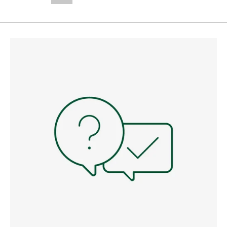
--,-- €