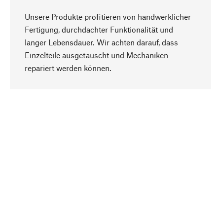
Unsere Produkte profitieren von handwerklicher
Fertigung, durchdachter Funktionalität und
langer Lebensdauer. Wir achten darauf, dass
Einzelteile ausgetauscht und Mechaniken
Nach oben
repariert werden können.
Bewusst
Nachhaltigkeit steht im Fokus unserer
Produktauswahl. Wir setzen auf natürliche
Inhaltsstoffe und Materialien, die gepflegt werden
können, sowie auf eine ressourcenschonende
und sozialverträgliche Produktion.