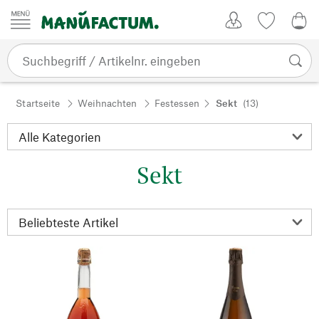
Zum Inhalt springen
Kundenkonto
Merkliste
0,0
Startseite
Weihnachten
Festessen
Sekt
(13)
Sekt