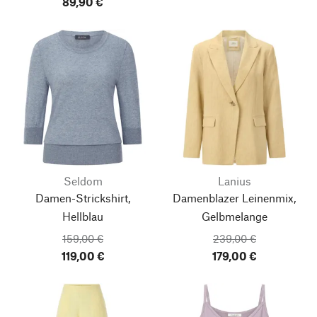
89,90 €
Seldom
Lanius
Damen-Strickshirt,
Damenblazer Leinenmix,
Hellblau
Gelbmelange
159,00 €
239,00 €
119,00 €
179,00 €