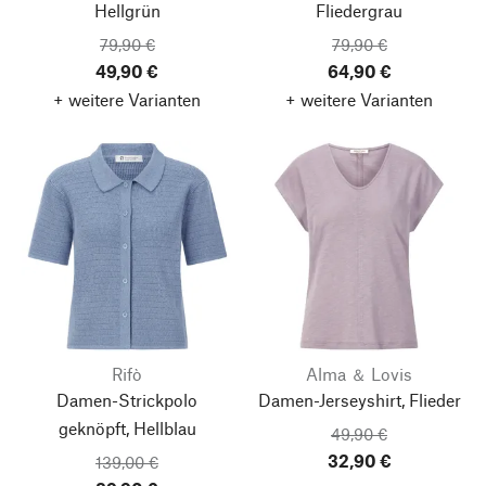
Hellgrün
Fliedergrau
79,90 €
79,90 €
49,90 €
64,90 €
+ weitere Varianten
+ weitere Varianten
Rifò
Alma ＆ Lovis
Damen-Strickpolo
Damen-Jerseyshirt, Flieder
geknöpft, Hellblau
49,90 €
32,90 €
139,00 €