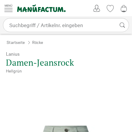
Zum Inhalt springen
Kundenkonto
Merkliste
0,0
Startseite
Röcke
Lanius
Damen-Jeansrock
Hellgrün