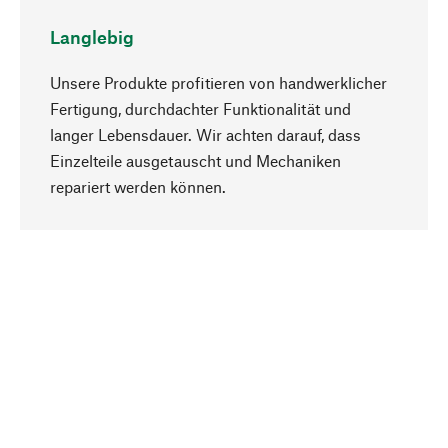
Langlebig
Unsere Produkte profitieren von handwerklicher
Fertigung, durchdachter Funktionalität und
langer Lebensdauer. Wir achten darauf, dass
Einzelteile ausgetauscht und Mechaniken
Nach oben
repariert werden können.
Bewusst
Nachhaltigkeit steht im Fokus unserer
Produktauswahl. Wir setzen auf natürliche
Inhaltsstoffe und Materialien, die gepflegt werden
können, sowie auf eine ressourcenschonende
und sozialverträgliche Produktion.