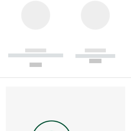
------------
------------
----------- ----------- --------
----------- -----------
---
--,-- €
--,-- €