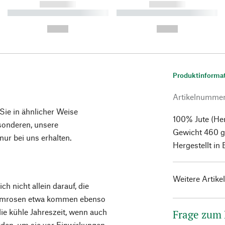
------------
------------
----------- ----------- ----------
----------- ----------- ----------
-
-
--,-- €
--,-- €
Produktinforma
Artikelnumme
 Sie in ähnlicher Weise
100% Jute (He
esonderen, unsere
Gewicht 460 g.
ur bei uns erhalten.
Hergestellt in
Weitere Artike
h nicht allein darauf, die
ammrosen etwa kommen ebenso
die kühle Jahreszeit, wenn auch
Frage zum
erden, um sie vor Einwirkungen