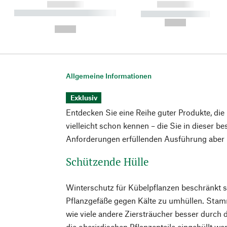
------------
------------
----------- ----------- ----------
----------- -----------
-
--,-- €
--,-- €
Allgemeine Informationen
Exklusiv
Entdecken Sie eine Reihe guter Produkte, die
vielleicht schon kennen – die Sie in dieser b
Anforderungen erfüllenden Ausführung aber n
Schützende Hülle
Winterschutz für Kübelpflanzen beschränkt sic
Pflanzgefäße gegen Kälte zu umhüllen. St
wie viele andere Ziersträucher besser durch 
die oberirdischen Pflanzenteile eingehüllt w