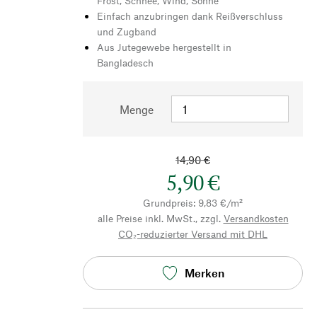
Frost, Schnee, Wind, Sonne
Einfach anzubringen dank Reißverschluss
und Zugband
Aus Jutegewebe hergestellt in
Bangladesch
Menge
14,90 €
5,90 €
Grundpreis: 9,83 €/m²
alle Preise inkl. MwSt., zzgl.
Versandkosten
CO₂-reduzierter Versand mit DHL
Merken