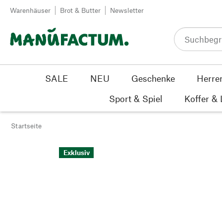
Zum Inhalt springen
Warenhäuser
Brot & Butter
Newsletter
SALE
NEU
Geschenke
Herre
Sport & Spiel
Koffer &
Startseite
Exklusiv