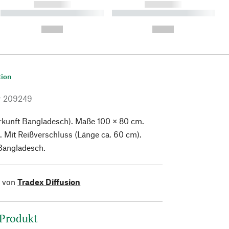
------------
------------
----------- ----------- ----------
----------- ----------- ----------
- -----------
-
--,-- €
--,-- €
tion
r
209249
rkunft Bangladesch). Maße 100 × 80 cm.
 Mit Reißverschluss (Länge ca. 60 cm).
 Bangladesch.
l von
Tradex Diffusion
 Produkt