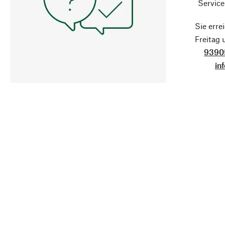
Service
Sie erre
Freitag
9390
in