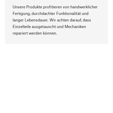
Unsere Produkte profitieren von handwerklicher
Fertigung, durchdachter Funktionalität und
langer Lebensdauer. Wir achten darauf, dass
Einzelteile ausgetauscht und Mechaniken
Nach oben
repariert werden können.
Bewusst
Nachhaltigkeit steht im Fokus unserer
Produktauswahl. Wir setzen auf natürliche
Inhaltsstoffe und Materialien, die gepflegt werden
können, sowie auf eine ressourcenschonende
und sozialverträgliche Produktion.