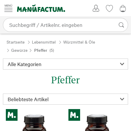
Zum Inhalt springen
Kundenkonto
Merkliste
0,0
Startseite
Lebensmittel
Würzmittel & Öle
Gewürze
Pfeffer
(5)
Pfeffer