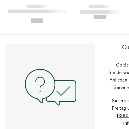
------------
------------
----------- ----------- ----------
----------- -----------
-
--,-- €
--,-- €
Cu
Ob Ber
Sonderwün
Anliegen
Service
Sie erre
Freitag
9390
in