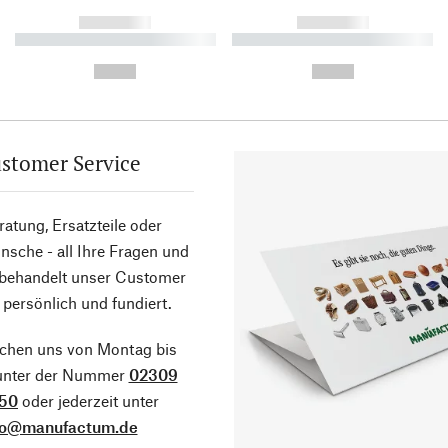
------------
------------
----------- ----------- ----------
----------- ----------- ----------
-
-
--,-- €
--,-- €
stomer Service
atung, Ersatzteile oder
sche - all Ihre Fragen und
 behandelt unser Customer
 persönlich und fundiert.
ichen uns von Montag bis
 unter der Nummer
02309
50
oder jederzeit unter
fo@manufactum.de