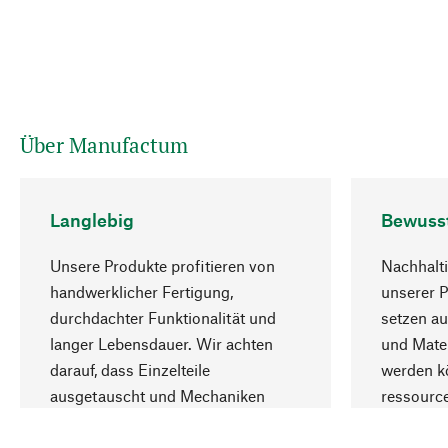
Über Manufactum
Langlebig
Bewuss
Unsere Produkte profitieren von
Nachhalti
handwerklicher Fertigung,
unserer 
durchdachter Funktionalität und
setzen au
langer Lebensdauer. Wir achten
und Mater
darauf, dass Einzelteile
werden kö
ausgetauscht und Mechaniken
ressourc
repariert werden können.
sozialver