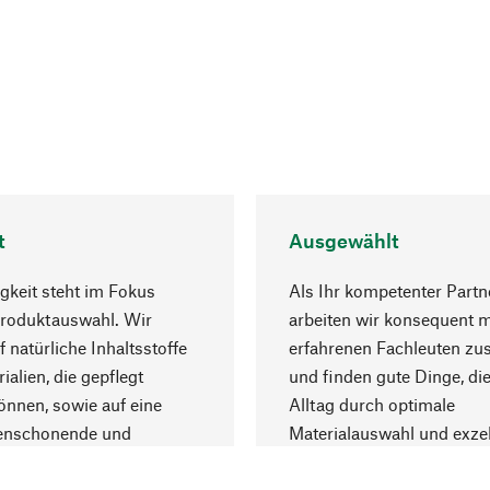
t
Ausgewählt
gkeit steht im Fokus
Als Ihr kompetenter Partn
Produktauswahl. Wir
arbeiten wir konsequent m
f natürliche Inhaltsstoffe
erfahrenen Fachleuten z
ialien, die gepflegt
und finden gute Dinge, die
nnen, sowie auf eine
Alltag durch optimale
enschonende und
Materialauswahl und exzel
trägliche Produktion.
Fertigung bereichern.