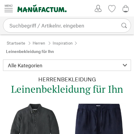
Zum Inhalt springen
Kundenkonto
Merkliste
0,0
Startseite
Herren
Inspiration
Leinenbekleidung für Ihn
HERRENBEKLEIDUNG
Leinenbekleidung für Ihn