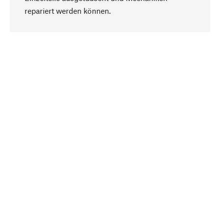
Nach oben
repariert werden können.
Bewusst
Nachhaltigkeit steht im Fokus unserer
Produktauswahl. Wir setzen auf natürliche
Inhaltsstoffe und Materialien, die gepflegt werden
können, sowie auf eine ressourcenschonende
und sozialverträgliche Produktion.
Ausgewählt
Als Ihr kompetenter Partner arbeiten wir