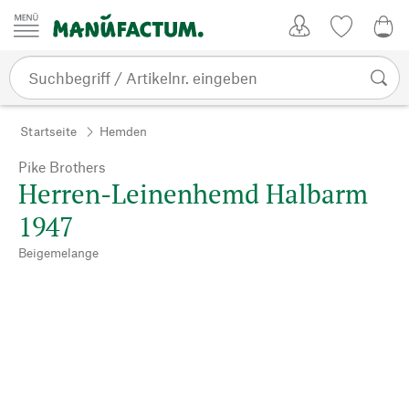
Zum Inhalt springen
Kundenkonto
Merkliste
0,0
Startseite
Hemden
Pike Brothers
Herren-Leinenhemd Halbarm
1947
Beigemelange