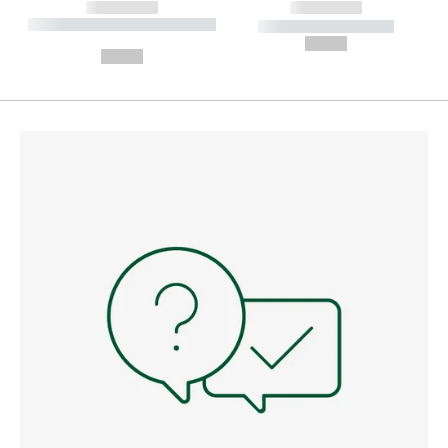
------------
------------
----------- ----------- --------
----------- -----------
---
--,-- €
--,-- €