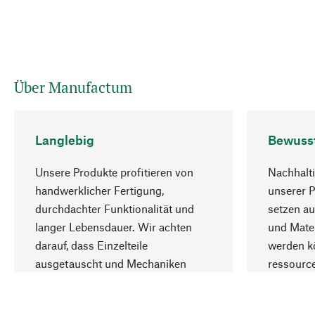
Über Manufactum
Langlebig
Bewuss
Unsere Produkte profitieren von
Nachhalti
handwerklicher Fertigung,
unserer 
durchdachter Funktionalität und
setzen au
langer Lebensdauer. Wir achten
und Mater
darauf, dass Einzelteile
werden kö
ausgetauscht und Mechaniken
ressourc
repariert werden können.
sozialver