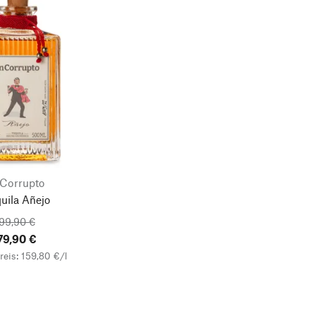
nCorrupto
uila Añejo
99,90 €
79,90 €
eis: 159,80 €/l