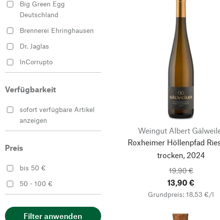
Big Green Egg
Deutschland
Brennerei Ehringhausen
Dr. Jaglas
InCorrupto
Les Amandes et Olives
du Mont Bouquet
Verfügbarkeit
Motzenbäcker Menger-
sofort verfügbare Artikel
Krug
anzeigen
Weingut Albert Gälweil
Slyrs Destillerie
Roxheimer Höllenpfad Ries
Weingut Albert
Preis
trocken, 2024
Gälweiler
bis 50 €
19,90 €
Weingut Winter
13,90 €
50 - 100 €
Grundpreis: 18,53 €/l
Filter anwenden