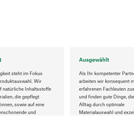
t
Ausgewählt
gkeit steht im Fokus
Als Ihr kompetenter Partn
Produktauswahl. Wir
arbeiten wir konsequent m
f natürliche Inhaltsstoffe
erfahrenen Fachleuten z
ialien, die gepflegt
und finden gute Dinge, die
nnen, sowie auf eine
Alltag durch optimale
enschonende und
Materialauswahl und exzel
trägliche Produktion.
Fertigung bereichern.