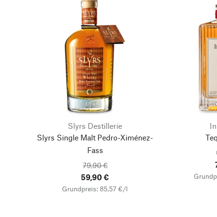
Slyrs Destillerie
I
Slyrs Single Malt Pedro-Ximénez-
Teq
Fass
79,90 €
Grundpr
59,90 €
Grundpreis: 85,57 €/l