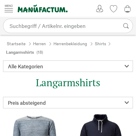
Zum Inhalt springen
Kundenkonto
Merkliste
0,0
Startseite
Herren
Herrenbekleidung
Shirts
Langarmshirts
(18)
Langarmshirts