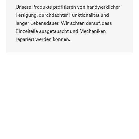
Unsere Produkte profitieren von handwerklicher
Fertigung, durchdachter Funktionalität und
langer Lebensdauer. Wir achten darauf, dass
Einzelteile ausgetauscht und Mechaniken
Nach oben
repariert werden können.
Bewusst
Nachhaltigkeit steht im Fokus unserer
Produktauswahl. Wir setzen auf natürliche
Inhaltsstoffe und Materialien, die gepflegt werden
können, sowie auf eine ressourcenschonende
und sozialverträgliche Produktion.