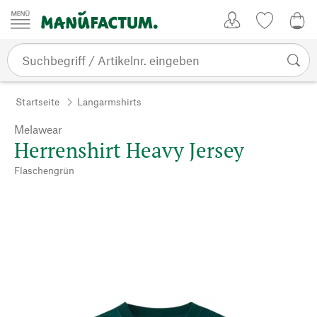
Zum Inhalt springen
Kundenkonto
Merkliste
0,0
Startseite
Langarmshirts
Melawear
Herrenshirt Heavy Jersey
Flaschengrün