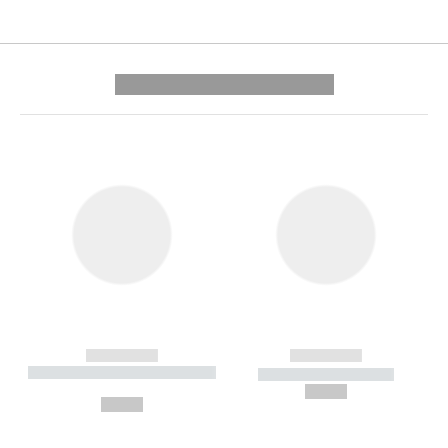
---------- --------------
------------
------------
----------- ----------- --------
----------- -----------
---
--,-- €
--,-- €