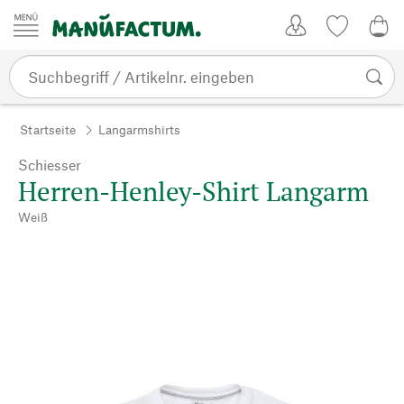
Zum Inhalt springen
Kundenkonto
Merkliste
0,0
Startseite
Langarmshirts
Schiesser
Herren-Henley-Shirt Langarm
Weiß