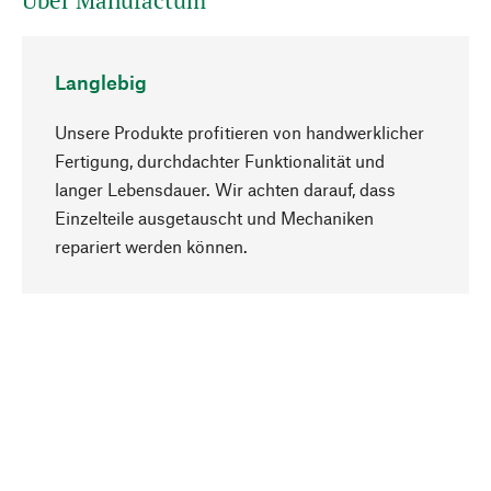
Über Manufactum
Langlebig
Unsere Produkte profitieren von handwerklicher
Fertigung, durchdachter Funktionalität und
langer Lebensdauer. Wir achten darauf, dass
Einzelteile ausgetauscht und Mechaniken
Nach oben
repariert werden können.
Bewusst
Nachhaltigkeit steht im Fokus unserer
Produktauswahl. Wir setzen auf natürliche
Inhaltsstoffe und Materialien, die gepflegt werden