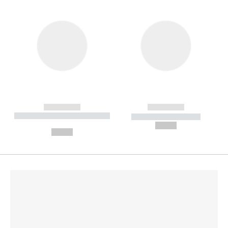
------------
------------
----------- ----------- --------
----------- -----------
---
--,-- €
--,-- €