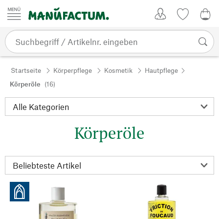
Zum Inhalt springen
Kundenkonto
Merkliste
0,0
Startseite
Körperpflege
Kosmetik
Hautpflege
Körperöle
(16)
Körperöle