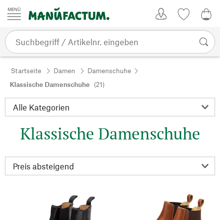
Zum Inhalt springen
Kundenkonto
Merkliste
0,0
Startseite
Damen
Damenschuhe
Klassische Damenschuhe
(21)
Klassische Damenschuhe