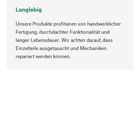
Langlebig
Unsere Produkte profitieren von handwerklicher
Fertigung, durchdachter Funktionalität und
langer Lebensdauer. Wir achten darauf, dass
Einzelteile ausgetauscht und Mechaniken
Nach oben
repariert werden können.
Bewusst
Nachhaltigkeit steht im Fokus unserer
Produktauswahl. Wir setzen auf natürliche
Inhaltsstoffe und Materialien, die gepflegt werden
können, sowie auf eine ressourcenschonende
und sozialverträgliche Produktion.