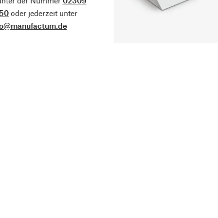
 unter der Nummer
02309
50
oder jederzeit unter
fo@manufactum.de