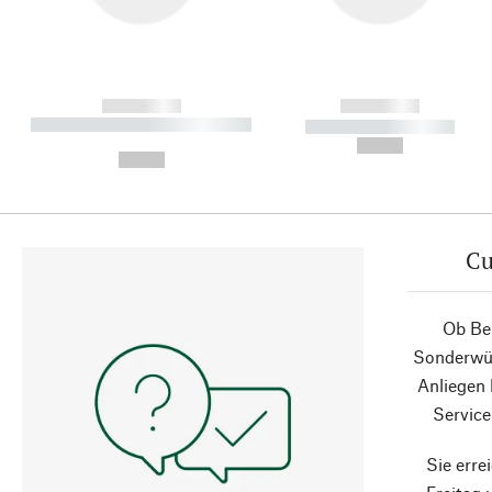
------------
------------
----------- ----------- ----------
----------- -----------
-
--,-- €
--,-- €
Cu
Ob Ber
Sonderwün
Anliegen
Service
Sie erre