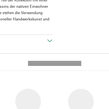
assins der nativen Einwohner
e stehen die Verwendung
itioneller Handwerkskunst und
---------- --------------