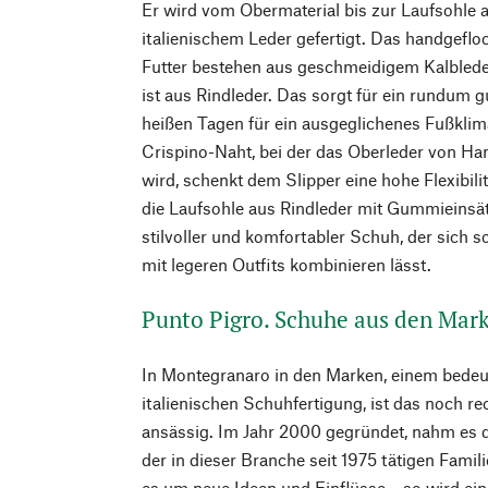
Er wird vom Obermaterial bis zur Laufsohle 
italienischem Leder gefertigt. Das handgefl
Futter bestehen aus geschmeidigem Kalbleder
ist aus Rindleder. Das sorgt für ein rundum 
heißen Tagen für ein ausgeglichenes Fußkli
Crispino-Naht, bei der das Oberleder von Ha
wird, schenkt dem Slipper eine hohe Flexibilit
die Laufsohle aus Rindleder mit Gummieinsät
stilvoller und komfortabler Schuh, der sich 
mit legeren Outfits kombinieren lässt.
Punto Pigro. Schuhe aus den Mar
In Montegranaro in den Marken, einem bedeu
italienischen Schuhfertigung, ist das noch re
ansässig. Im Jahr 2000 gegründet, nahm es 
der in dieser Branche seit 1975 tätigen Famil
es um neue Ideen und Einflüsse – so wird ein 