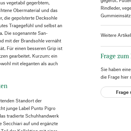
gegerbt. Futte
aus vegetabil gegerbtem,
Rindleder, veg
ochtene Obermaterial und das
Gummieinsätzen
, die gepolsterte Decksohle
gutes Tragegefühl und selbst an
ma. Die sogenannte San-
Weitere Artike
nd mit der Brandsohle vernäht
ät. Für einen besseren Grip ist
Frage zum
zen gearbeitet. Kurzum: ein
sowohl mit eleganten als auch
Sie haben ein
die Frage hier
ken
Frage 
tenden Standort der
cht junge Label Punto Pigro
das tradierte Schuhhandwerk
ie Secchiari auf und ergänzte
Teil der Kollektion mit einer