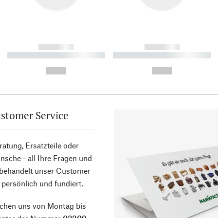
------------
------------
----------- ----------- ----------
----------- ----------- ----------
-
-
--,-- €
--,-- €
stomer Service
atung, Ersatzteile oder
sche - all Ihre Fragen und
 behandelt unser Customer
 persönlich und fundiert.
ichen uns von Montag bis