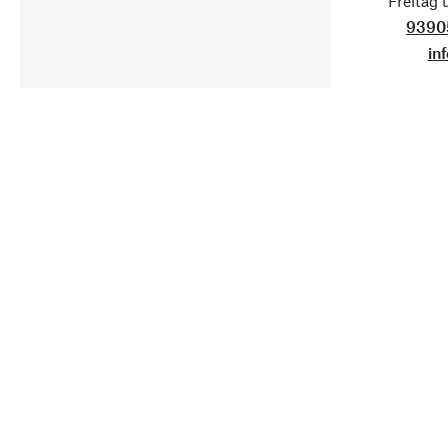
Freitag
9390
in