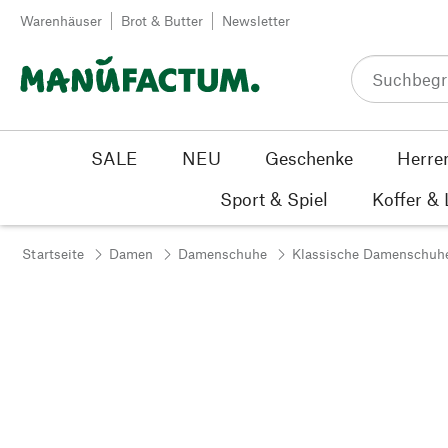
Zum Inhalt springen
Warenhäuser
Brot & Butter
Newsletter
SALE
NEU
Geschenke
Herre
Sport & Spiel
Koffer &
Startseite
Damen
Damenschuhe
Klassische Damenschuh