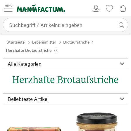
Zum Inhalt springen
Kundenkonto
Merkliste
0,0
Startseite
Lebensmittel
Brotaufstriche
Herzhafte Brotaufstriche
(7)
Herzhafte Brotaufstriche