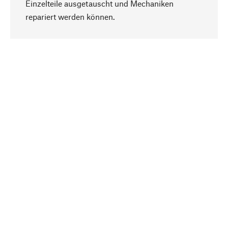
Einzelteile ausgetauscht und Mechaniken
Nach oben
repariert werden können.
Bewusst
Nachhaltigkeit steht im Fokus unserer
Produktauswahl. Wir setzen auf natürliche
Inhaltsstoffe und Materialien, die gepflegt werden
können, sowie auf eine ressourcenschonende
und sozialverträgliche Produktion.
Ausgewählt