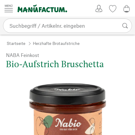
Zum Inhalt springen
Kundenkonto
Merkliste
0,0
Startseite
Herzhafte Brotaufstriche
NABA Feinkost
Bio-Aufstrich Bruschetta