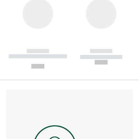
------------
------------
----------- ----------- --------
----------- -----------
---
--,-- €
--,-- €