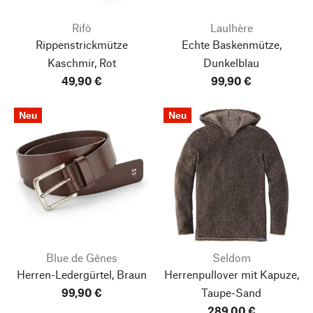
Rifò
Laulhère
Rippenstrickmütze
Echte Baskenmütze,
Kaschmir, Rot
Dunkelblau
49,90 €
99,90 €
Neu
Neu
Blue de Gênes
Seldom
Herren-Ledergürtel, Braun
Herrenpullover mit Kapuze,
99,90 €
Taupe-Sand
289,00 €