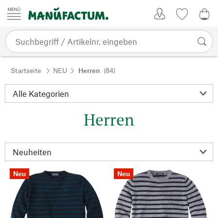
Zum Inhalt springen
Kundenkonto
Merkliste
0,0
Startseite
NEU
Herren
(84)
Herren
Neu
Neu