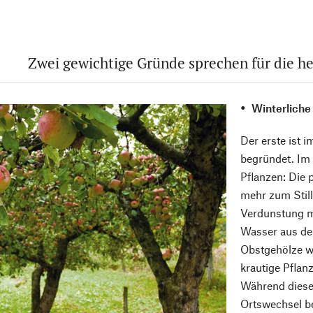
Zwei gewichtige Gründe sprechen für die he
Winterlich
Der erste ist 
begründet. Im
Pflanzen: Die
mehr zum Still
Verdunstung m
Wasser aus de
Obstgehölze we
krautige Pflan
Während dieser
Ortswechsel b