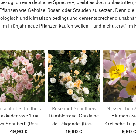
bezüglich eine deutliche Sprache –, bleibt es doch unbestritten,
flanzen wie Gehölze, Rosen oder Stauden zu setzen. Denn die G
iologisch und klimatisch bedingt und dementsprechend unabhän
“ im Frühjahr neue Pflanzen kaufen wollen – und nicht „erst“ im 
osenhof Schultheis
Rosenhof Schultheis
Nijssen Tuin 
Kaskadenrose 'Frau
Ramblerrose 'Ghislaine
Blumenzwi
va Schubert'
(Rosa-
de Féligonde'
(Rosa-
Kretische Tulp
mbertiana-Hybride)
49,90 €
Multiflora-Hybride)
19,90 €
saxatilis) (4
9,90 