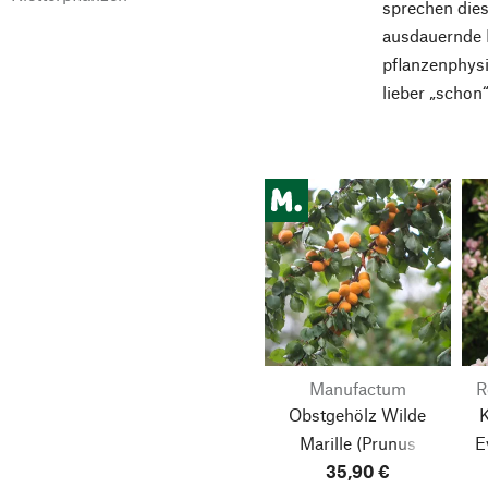
sprechen dies
ausdauernde P
pflanzenphys
lieber „schon
Manufactum
R
Obstgehölz Wilde
Marille
(Prunus
E
armeniaca)
35,90 €
La