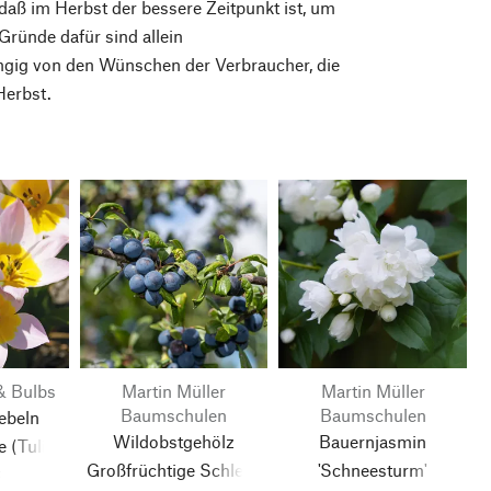
 daß im Herbst der bessere Zeitpunkt ist, um
ründe dafür sind allein
gig von den Wünschen der Verbraucher, die
Herbst.
& Bulbs
Martin Müller
Martin Müller
Baumschulen
Baumschulen
ebeln
Wildobstgehölz
Bauernjasmin
e
(Tulipa
Großfrüchtige Schlehe
'Schneesturm'
0 Stück)
€