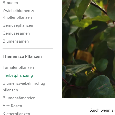
Stauden
Zwiebelblumen &
Knollenpflanzen
Gemüsepflanzen
Gemüsesamen
Blumensamen
Themen zu Pflanzen
Tomatenpflanzen
Herbstpflanzung
Blumenzwiebeln richtig
pflanzen
Blumensämereien
Alte Rosen
Auch wenn sic
Kletterpflanzen