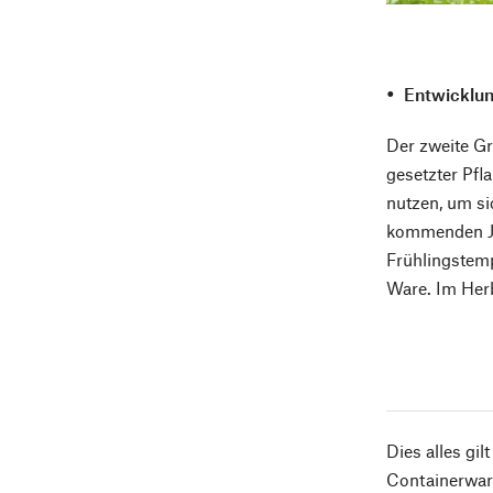
Entwicklu
Der zweite Gr
gesetzter Pf
nutzen, um si
kommenden Jah
Frühlingstemp
Ware. Im Herb
Dies alles gi
Containerware