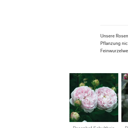
Unsere Rosen 
Pflanzung nic
Feinwurzelwer
Rosenhof Schultheis
R