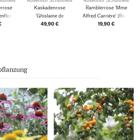
rrose
Kaskadenrose
Ramblerrose 'Mme
nflor'
'Ghislaine de
Alfred Carrière'
(Rosa
ide)
€
Féligonde'
49,90 €
(Rosa-
indica noisettiana)
19,90 €
Multiflora-Hybriden)
pflanzung