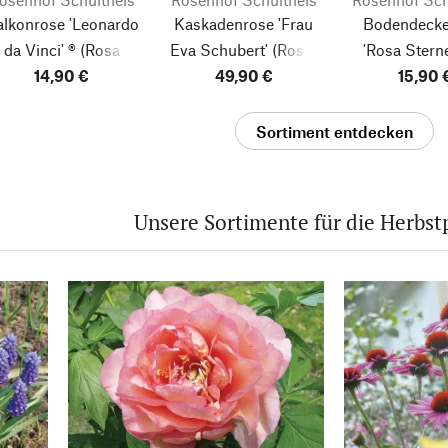
alkonrose 'Leonardo
Kaskadenrose 'Frau
Bodendecke
da Vinci' ®
(Rosa
Eva Schubert'
(Rosa-
'Rosa Sterne
polyantha)
14,90 €
Lambertiana-Hybride)
49,90 €
(Rosa-Hybr
15,90 
Sortiment entdecken
Unsere Sortimente für die Herbst