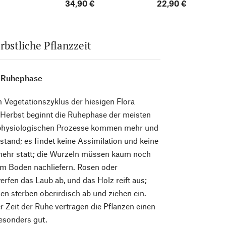
’Reto‘
(Prunus spinosa)
34,90 €
(Philadelphus
22,90 €
coronarius)
rbstliche Pflanzzeit
e Ruhephase
im Vegetationszyklus der hiesigen Flora
 Herbst beginnt die Ruhephase der meisten
 physiologischen Prozesse kommen mehr und
stand; es findet keine Assimilation und keine
ehr statt; die Wurzeln müssen kaum noch
m Boden nachliefern. Rosen oder
rfen das Laub ab, und das Holz reift aus;
zen sterben oberirdisch ab und ziehen ein.
 Zeit der Ruhe vertragen die Pflanzen einen
esonders gut.