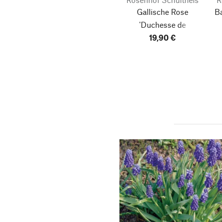
Gallische Rose
B
'Duchesse de
Montebello'
19,90 €
(Rosa
gallica)