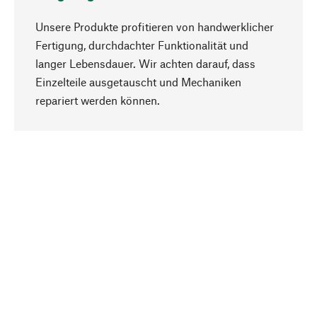
Unsere Produkte profitieren von handwerklicher
Fertigung, durchdachter Funktionalität und
langer Lebensdauer. Wir achten darauf, dass
Einzelteile ausgetauscht und Mechaniken
Nach oben
repariert werden können.
Bewusst
Nachhaltigkeit steht im Fokus unserer
Produktauswahl. Wir setzen auf natürliche
Inhaltsstoffe und Materialien, die gepflegt werden
können, sowie auf eine ressourcenschonende
und sozialverträgliche Produktion.