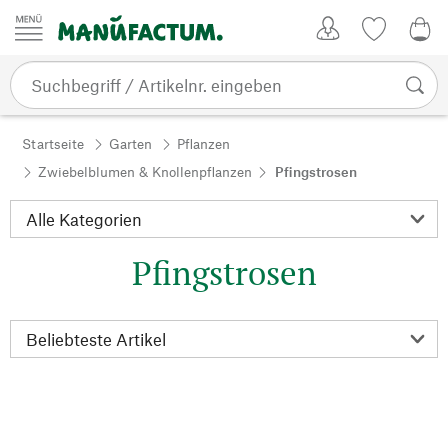
Zum Inhalt springen
Kundenkonto
Merkliste
0,0
Startseite
Garten
Pflanzen
Zwiebelblumen & Knollenpflanzen
Pfingstrosen
Pfingstrosen