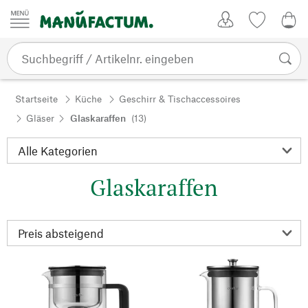
Zum Inhalt springen
Kundenkonto
Merkliste
0,0
Startseite
Küche
Geschirr & Tischaccessoires
Gläser
Glaskaraffen
(13)
Glaskaraffen