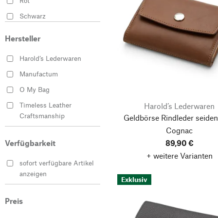
Rot
Schwarz
Hersteller
Harold’s Lederwaren
Manufactum
O My Bag
Timeless Leather
Harold’s Lederwaren
Craftsmanship
Geldbörse Rindleder seiden
Cognac
Volker Lang Accessoires
89,90 €
Verfügbarkeit
+ weitere Varianten
sofort verfügbare Artikel
anzeigen
Exklusiv
Preis