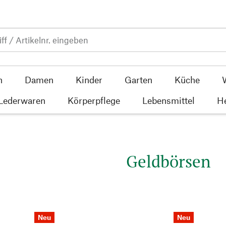
n
Damen
Kinder
Garten
Küche
 Lederwaren
Körperpflege
Lebensmittel
He
Geldbörsen
Neu
Neu