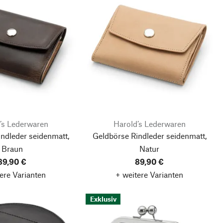
’s Lederwaren
Harold’s Lederwaren
ndleder seidenmatt,
Geldbörse Rindleder seidenmatt,
Braun
Natur
89,90 €
89,90 €
ere Varianten
+ weitere Varianten
Exklusiv