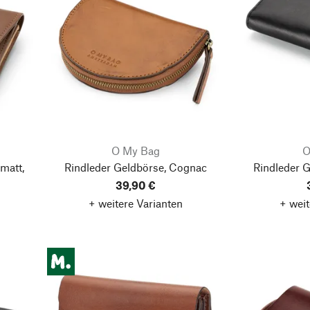
O My Bag
O
matt,
Rindleder Geldbörse, Cognac
Rindleder 
39,90 €
+ weitere Varianten
+ weit