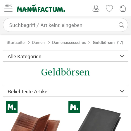
Zum Inhalt springen
Kundenkonto
Merkliste
0,0
Startseite
Damen
Damenaccessoires
Geldbörsen
(17)
Geldbörsen