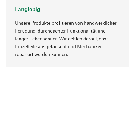
Langlebig
Unsere Produkte profitieren von handwerklicher
Fertigung, durchdachter Funktionalität und
langer Lebensdauer. Wir achten darauf, dass
Einzelteile ausgetauscht und Mechaniken
Nach oben
repariert werden können.
Bewusst
Nachhaltigkeit steht im Fokus unserer
Produktauswahl. Wir setzen auf natürliche
Inhaltsstoffe und Materialien, die gepflegt werden
können, sowie auf eine ressourcenschonende
und sozialverträgliche Produktion.