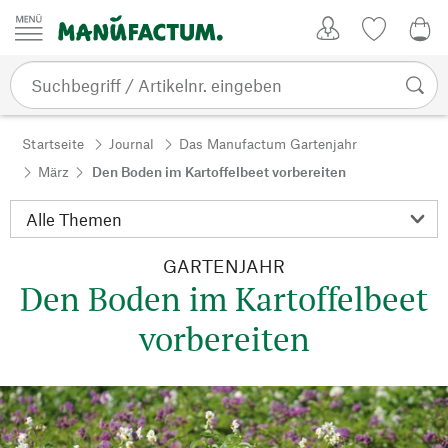
Zum Inhalt springen
Kundenkonto
Merkliste
0,0
Startseite
Journal
Das Manufactum Gartenjahr
März
Den Boden im Kartoffelbeet vorbereiten
GARTENJAHR
Den Boden im Kartoffelbeet
vorbereiten