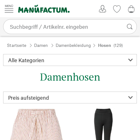
Zum Inhalt springen
Kundenkonto
Merkliste
0,0
Startseite
Damen
Damenbekleidung
Hosen
(129)
Damenhosen