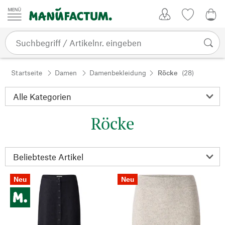
Zum Inhalt springen
Kundenkonto
Merkliste
0,0
Startseite
Damen
Damenbekleidung
Röcke
(28)
Röcke
Neu
Neu