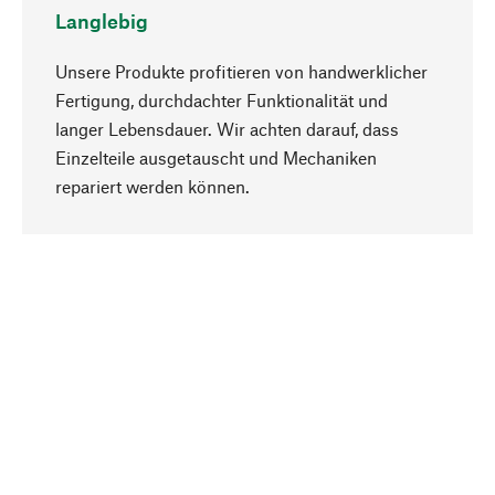
Langlebig
Unsere Produkte profitieren von handwerklicher
Fertigung, durchdachter Funktionalität und
langer Lebensdauer. Wir achten darauf, dass
Einzelteile ausgetauscht und Mechaniken
Nach oben
repariert werden können.
Bewusst
Nachhaltigkeit steht im Fokus unserer
Produktauswahl. Wir setzen auf natürliche
Inhaltsstoffe und Materialien, die gepflegt werden
können, sowie auf eine ressourcenschonende
und sozialverträgliche Produktion.