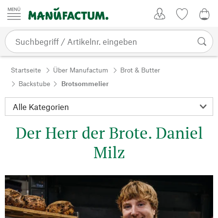
Zum Inhalt springen
Kundenkonto
Merkliste
0,0
Startseite
Über Manufactum
Brot & Butter
Backstube
Brotsommelier
Der Herr der Brote. Daniel
Milz