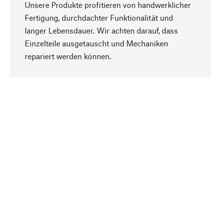
Unsere Produkte profitieren von handwerklicher
Fertigung, durchdachter Funktionalität und
langer Lebensdauer. Wir achten darauf, dass
Einzelteile ausgetauscht und Mechaniken
Nach oben
repariert werden können.
Bewusst
Nachhaltigkeit steht im Fokus unserer
Produktauswahl. Wir setzen auf natürliche
Inhaltsstoffe und Materialien, die gepflegt werden
können, sowie auf eine ressourcenschonende
und sozialverträgliche Produktion.