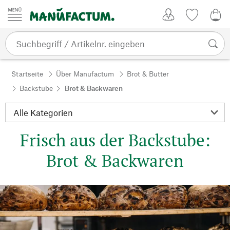
Zum Inhalt springen
Kundenkonto
Merkliste
0,0
Startseite
Über Manufactum
Brot & Butter
Backstube
Brot & Backwaren
Frisch aus der Backstube:
Brot & Backwaren