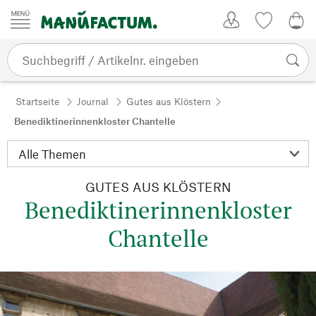
Zum Inhalt springen
Kundenkonto
Merkliste
0,0
Startseite
Journal
Gutes aus Klöstern
Benediktinerinnenkloster Chantelle
GUTES AUS KLÖSTERN
Benediktinerinnenkloster
Chantelle