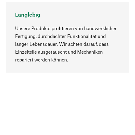
Langlebig
Unsere Produkte profitieren von handwerklicher
Fertigung, durchdachter Funktionalität und
langer Lebensdauer. Wir achten darauf, dass
Einzelteile ausgetauscht und Mechaniken
Nach oben
repariert werden können.
Bewusst
Nachhaltigkeit steht im Fokus unserer
Produktauswahl. Wir setzen auf natürliche
Inhaltsstoffe und Materialien, die gepflegt werden
können, sowie auf eine ressourcenschonende