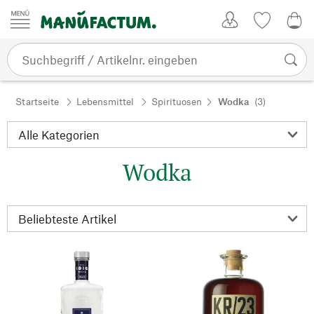
Zum Inhalt springen
Kundenkonto
Merkliste
0,0
Startseite
Lebensmittel
Spirituosen
Wodka
(3)
Wodka