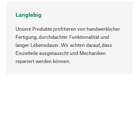
Langlebig
Unsere Produkte profitieren von handwerklicher
Fertigung, durchdachter Funktionalität und
langer Lebensdauer. Wir achten darauf, dass
Einzelteile ausgetauscht und Mechaniken
Nach oben
repariert werden können.
Bewusst
Nachhaltigkeit steht im Fokus unserer
Produktauswahl. Wir setzen auf natürliche
Inhaltsstoffe und Materialien, die gepflegt werden
können, sowie auf eine ressourcenschonende