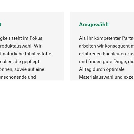
t
Ausgewählt
gkeit steht im Fokus
Als Ihr kompetenter Partn
Produktauswahl. Wir
arbeiten wir konsequent m
f natürliche Inhaltsstoffe
erfahrenen Fachleuten z
ialien, die gepflegt
und finden gute Dinge, die
nnen, sowie auf eine
Alltag durch optimale
enschonende und
Materialauswahl und exzel
trägliche Produktion.
Fertigung bereichern.