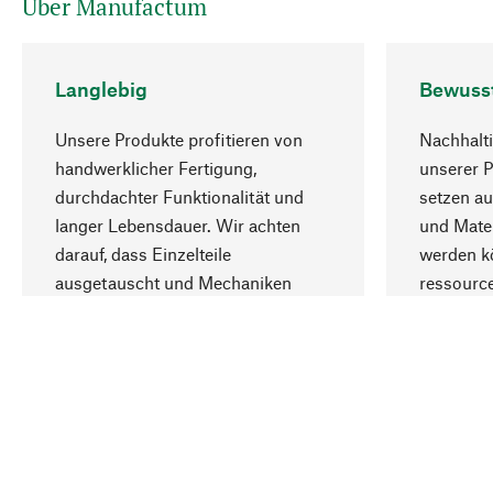
Über Manufactum
Langlebig
Bewuss
Unsere Produkte profitieren von
Nachhalti
handwerklicher Fertigung,
unserer 
durchdachter Funktionalität und
setzen au
langer Lebensdauer. Wir achten
und Mater
darauf, dass Einzelteile
werden kö
ausgetauscht und Mechaniken
ressourc
repariert werden können.
sozialver
Ihr Land