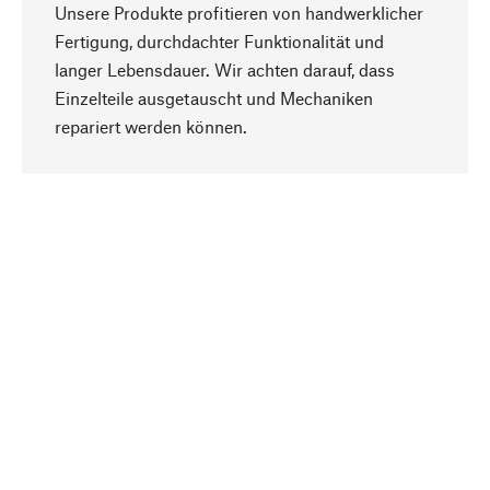
Unsere Produkte profitieren von handwerklicher
Fertigung, durchdachter Funktionalität und
langer Lebensdauer. Wir achten darauf, dass
Einzelteile ausgetauscht und Mechaniken
Nach oben
repariert werden können.
Bewusst
Nachhaltigkeit steht im Fokus unserer
Produktauswahl. Wir setzen auf natürliche
Inhaltsstoffe und Materialien, die gepflegt werden
können, sowie auf eine ressourcenschonende
und sozialverträgliche Produktion.