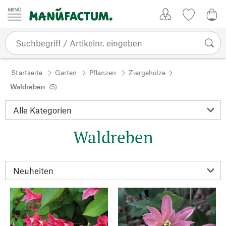
Zum Inhalt springen
Kundenkonto
Merkliste
0,0
Startseite
Garten
Pflanzen
Ziergehölze
Waldreben
(5)
Waldreben